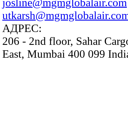
josline@mgmglobalair.com
utkarsh@mgmglobalair.co
AДРЕС:
206 - 2nd floor, Sahar Carg
East, Mumbai 400 099 Indi