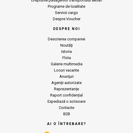
Drepturile pasagerilor transportului aerian
Programe de loialitate
Servicii cargo
Despre Voucher
DESPRE NOI
Descrierea companiei
Noutăţi
Istoria
Flota
Galerie multimedia
Locuri vacante
Anunţuri
Agenţii autorizate
Reprezentanţe
Raport confidențial
Expediază o scrisoare
Contacte
B2B
AI O ÎNTREBARE?