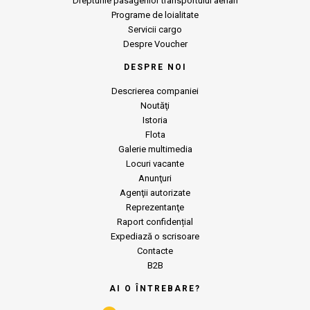
Drepturile pasagerilor transportului aerian
Programe de loialitate
Servicii cargo
Despre Voucher
DESPRE NOI
Descrierea companiei
Noutăţi
Istoria
Flota
Galerie multimedia
Locuri vacante
Anunţuri
Agenţii autorizate
Reprezentanţe
Raport confidențial
Expediază o scrisoare
Contacte
B2B
AI O ÎNTREBARE?