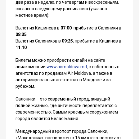
два раза в неделю, по четвергам и воскресеньям,
согласно следующему расписанию (указано
местное время):
Вылет из Кишинева в
07:00
; прибытие в Салоники в
08:35
Вылет из Салоников в
09:25
; прибытие в Кишинев в
11.10
Билеты можно приобрести онлайн на сайте
авиакомпании
www.airmoldova.md
, в собственных
агентствах по продажам Air Moldova, а также в
авторизированных агентствах в Молдове и за
рубежом.
Салоники – это современный город, живущий
полной жизнью, где античность переплетается с
современностью. Самым красивым сооружением
города является Белая Башня.
Международный аэропорт города Салоники,
«Македония», расположен в 15 км к юго-востоку от