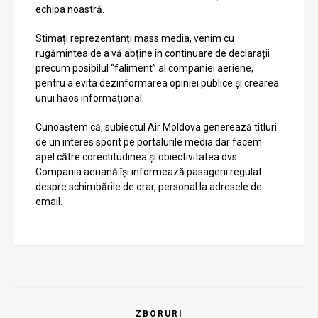
echipa noastră.
Stimați reprezentanți mass media, venim cu
rugămintea de a vă abține în continuare de declarații
precum posibilul “faliment” al companiei aeriene,
pentru a evita dezinformarea opiniei publice și crearea
unui haos informațional.
Cunoaștem că, subiectul Air Moldova generează titluri
de un interes sporit pe portalurile media dar facem
apel către corectitudinea și obiectivitatea dvs.
Compania aeriană își informează pasagerii regulat
despre schimbările de orar, personal la adresele de
email.
ZBORURI