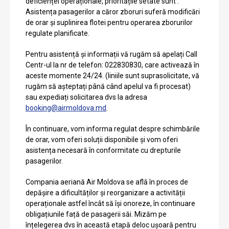
deficienței operaționale, prioritățile setate sunt :
Asistența pasagerilor a căror zboruri suferă modificări
de orar și suplinirea flotei pentru operarea zborurilor
regulate planificate.
Pentru asistență și informații vă rugăm să apelați Call
Centr-ul la nr de telefon: 022830830, care activează în
aceste momente 24/24. (liniile sunt suprasolicitate, vă
rugăm să așteptați până când apelul va fi procesat)
sau expediați solicitarea dvs la adresa
booking@airmoldova.md
.
În continuare, vom informa regulat despre schimbările
de orar, vom oferi soluții disponibile și vom oferi
asistența necesară în conformitate cu drepturile
pasagerilor.
Compania aeriană Air Moldova se află în proces de
depășire a dificultăților și reorganizare a activității
operaționale astfel încât să își onoreze, în continuare
obligațiunile față de pasagerii săi. Mizăm pe
înțelegerea dvs în această etapă deloc ușoară pentru