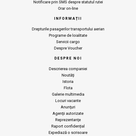
Notificare prin SMS despre statutul rutei
Orar on-line
INFORMAȚII
Drepturile pasagerilor transportului aerian
Programe de loialitate
Servicii cargo
Despre Voucher
DESPRE NOI
Descrierea companiei
Noutăţi
Istoria
Flota
Galerie multimedia
Locuri vacante
Anunţuri
Agenţii autorizate
Reprezentanţe
Raport confidențial
Expediază o scrisoare