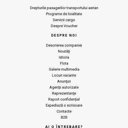
Drepturile pasagerilor transportului aerian
Programe de loialitate
Servicii cargo
Despre Voucher
DESPRE NOI
Descrierea companiei
Noutăţi
Istoria
Flota
Galerie multimedia
Locuri vacante
Anunţuri
Agenţii autorizate
Reprezentanţe
Raport confidențial
Expediază o scrisoare
Contacte
B2B
AI O ÎNTREBARE?