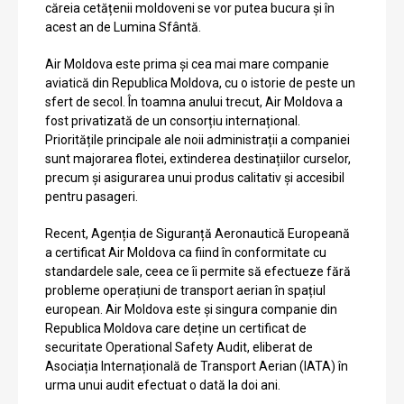
căreia cetățenii moldoveni se vor putea bucura și în
acest an de Lumina Sfântă.
Air Moldova este prima și cea mai mare companie
aviatică din Republica Moldova, cu o istorie de peste un
sfert de secol. În toamna anului trecut, Air Moldova a
fost privatizată de un consorțiu internațional.
Prioritățile principale ale noii administrații a companiei
sunt majorarea flotei, extinderea destinațiilor curselor,
precum și asigurarea unui produs calitativ și accesibil
pentru pasageri.
Recent, Agenția de Siguranță Aeronautică Europeană
a certificat Air Moldova ca fiind în conformitate cu
standardele sale, ceea ce îi permite să efectueze fără
probleme operațiuni de transport aerian în spațiul
european. Air Moldova este și singura companie din
Republica Moldova care deține un certificat de
securitate Operational Safety Audit, eliberat de
Asociația Internațională de Transport Aerian (IATA) în
urma unui audit efectuat o dată la doi ani.