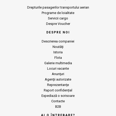
Drepturile pasagerilor transportului aerian
Programe de loialitate
Servicii cargo
Despre Voucher
DESPRE NOI
Descrierea companiei
Noutăţi
Istoria
Flota
Galerie multimedia
Locuri vacante
Anunţuri
Agenţii autorizate
Reprezentanţe
Raport confidențial
Expediază o scrisoare
Contacte
B2B
AI O ÎNTREBARE?