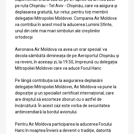
pe ruta Chișinău - Tel Aviv - Chișinău, care va asigura și
deplasarea gratuită, tur-retur, pentru toți membrii
delegației Mitropoliei Moldovei. Compania Air Moldova
va contribui în acest mod la aducerea Luminii Sfinte,
unul din cele mai mari simboluri ale creștinilor
ortodocși.
Aeronava Air Moldova va avea un orar special: va
decola sâmbătă dimineața de pe Aeroportul Chișinău și
va reveni, în aceeași zi, la 19.50, împreună cu delegația
Mitropoliei Moldovei care va aduce Focul Haric.
Pe lângă contribuția sa la asigurarea deplasării
delegației Mitropoliei Moldovei, Air Moldova va pune la
dispoziție și un specialist certificat internațional, care
are dreptul să escorteze zboruri cu o astfel de
încărcătură. În acest caz este vorba de securitatea
antiincendiară la bordul avionului.
Pentru Air Moldova participarea la aducerea Focului
Haric în noaptea Învierii a devenit o tradiție, datorită