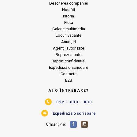
Descrierea companiei
Noutăţi
Istoria
Flota
Galerie multimedia
Locuri vacante
Anunţuri
Agenţii autorizate
Reprezentanţe
Raport confidențial
Expediază o scrisoare
Contacte
B2B
AI O ÎNTREBARE?
022 - 830 - 830
Expediază o scrisoare
Urmăriți-ne: