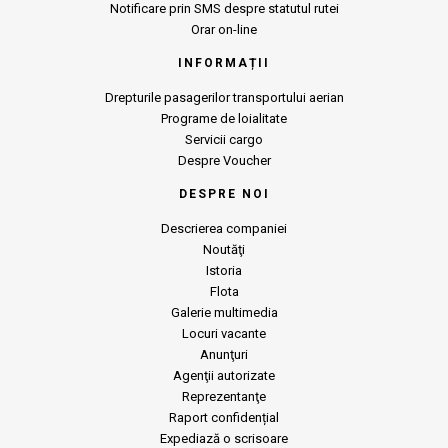
Notificare prin SMS despre statutul rutei
Orar on-line
INFORMAȚII
Drepturile pasagerilor transportului aerian
Programe de loialitate
Servicii cargo
Despre Voucher
DESPRE NOI
Descrierea companiei
Noutăţi
Istoria
Flota
Galerie multimedia
Locuri vacante
Anunţuri
Agenţii autorizate
Reprezentanţe
Raport confidențial
Expediază o scrisoare