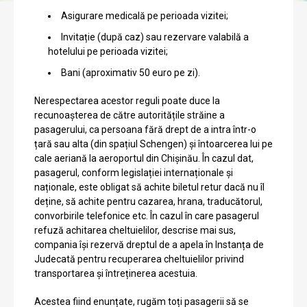
Asigurare medicală pe perioada vizitei;
Invitație (după caz) sau rezervare valabilă a
hotelului pe perioada vizitei;
Bani (aproximativ 50 euro pe zi).
Nerespectarea acestor reguli poate duce la
recunoașterea de către autoritățile străine a
pasagerului, ca persoana fără drept de a intra într-o
țară sau alta (din spațiul Schengen) și întoarcerea lui pe
cale aeriană la aeroportul din Chișinău. În cazul dat,
pasagerul, conform legislației internaționale și
naționale, este obligat să achite biletul retur dacă nu îl
deține, să achite pentru cazarea, hrana, traducătorul,
convorbirile telefonice etc. În cazul în care pasagerul
refuză achitarea cheltuielilor, descrise mai sus,
compania își rezervă dreptul de a apela în Instanța de
Judecată pentru recuperarea cheltuielilor privind
transportarea și întreținerea acestuia.
Acestea fiind enunțate, rugăm toți pasagerii să se