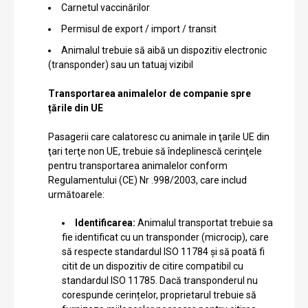
Carnetul vaccinărilor
Permisul de export / import / transit
Animalul trebuie să aibă un dispozitiv electronic
(transponder) sau un tatuaj vizibil
Transportarea animalelor de companie spre
țările din UE
Pasagerii care calatoresc cu animale in ţarile UE din
ţari terţe non UE, trebuie să îndeplinescă cerinţele
pentru transportarea animalelor conform
Regulamentului (CE) Nr .998/2003, care includ
următoarele:
Identificarea:
Animalul transportat trebuie sa
fie identificat cu un transponder (microcip), care
să respecte standardul ISO 11784 și să poată fi
citit de un dispozitiv de citire compatibil cu
standardul ISO 11785. Dacă transponderul nu
corespunde cerințelor, proprietarul trebuie să