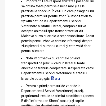
Important: Este responsabilitatea pasagerului
să obțină toate permisele necesare și să le
prezinte la check-in. În cazul în care pasagerul nu
prezintă permisul pentru zbor “Authorization to
fly with pet” de la Departamentul Servicii
Veterinare al statului Israel, compania nu va
accepta animalul spre transportare iar Air
Moldova nu va duce nici o responsabilitate. Acest
permis pentru zbor va conține informații despre
ziua plecarii si numarul cursei și este valid doar
pentru o intrare.
Nota informativă cu cerințele privind
transportul de pisici și câini în Israel si toate
anexele ce trebuie completate si expediate catre
Departamentul Servicii Veterinare al statului
Israel , le puteți găsi
aici
.
Pentru a primi permisul de zbor de la
Departamentul Servicii Veterinare( Israel),
proprietarul trebuie să trimită o notificare (anexa
B din "Information Sheet" atasat) și copiile
certificatelor de sănătate veterinară ale