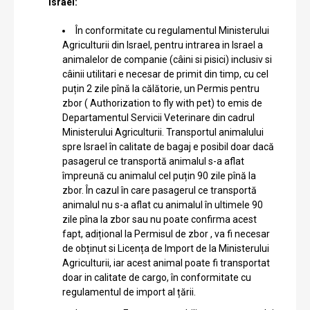
Israel:
În conformitate cu regulamentul Ministerului
Agriculturii din Israel, pentru intrarea in Israel a
animalelor de companie (câini si pisici) inclusiv si
câinii utilitari e necesar de primit din timp, cu cel
puțin 2 zile pînă la călătorie, un Permis pentru
zbor ( Authorization to fly with pet) to emis de
Departamentul Servicii Veterinare din cadrul
Ministerului Agriculturii. Transportul animalului
spre Israel în calitate de bagaj e posibil doar dacă
pasagerul ce transportă animalul s-a aflat
împreună cu animalul cel puțin 90 zile pînă la
zbor. În cazul în care pasagerul ce transportă
animalul nu s-a aflat cu animalul în ultimele 90
zile pîna la zbor sau nu poate confirma acest
fapt, adițional la Permisul de zbor , va fi necesar
de obținut si Licența de Import de la Ministerului
Agriculturii, iar acest animal poate fi transportat
doar in calitate de cargo, în conformitate cu
regulamentul de import al țării.