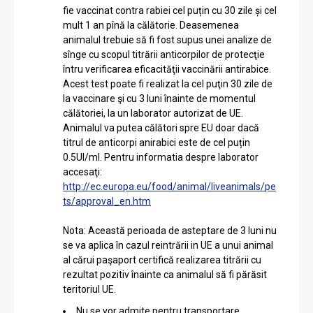
fie vaccinat contra rabiei cel puțin cu 30 zile și cel
mult 1 an pînă la călătorie. Deasemenea
animalul trebuie să fi fost supus unei analize de
sînge cu scopul titrării anticorpilor de protecţie
întru verificarea eficacităţii vaccinării antirabice.
Acest test poate fi realizat la cel puţin 30 zile de
la vaccinare şi cu 3 luni înainte de momentul
călătoriei, la un laborator autorizat de UE.
Animalul va putea călători spre EU doar dacă
titrul de anticorpi anirabici este de cel puțin
0.5UI/ml. Pentru informatia despre laborator
accesaţi:
http://ec.europa.eu/food/animal/liveanimals/pe
ts/approval_en.htm
Nota: Această perioada de asteptare de 3 luni nu
se va aplica în cazul reintrării in UE a unui animal
al cărui paşaport certifică realizarea titrării cu
rezultat pozitiv înainte ca animalul să fi părăsit
teritoriul UE.
Nu se vor admite pentru transportare