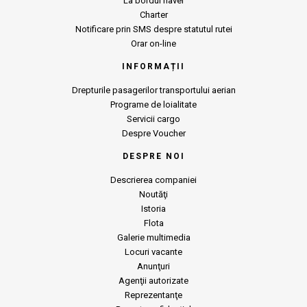
La bordul navei
Charter
Notificare prin SMS despre statutul rutei
Orar on-line
INFORMAȚII
Drepturile pasagerilor transportului aerian
Programe de loialitate
Servicii cargo
Despre Voucher
DESPRE NOI
Descrierea companiei
Noutăţi
Istoria
Flota
Galerie multimedia
Locuri vacante
Anunţuri
Agenţii autorizate
Reprezentanţe