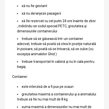
să nu fie gestant
să nu deranjeze pasagerii
să fie rezervat cu cel putin 24 ore înainte de zbor
, indicîndu-se codul special PETC, greutatea şi
dimensiunile containerului
trebuie să se găsească într-un container
adecvat, trebuie să poată să stea în poziţie naturală
în picioare, să poată să se întoarcă, să se culce (cu
excepţia animalelor Ghid )
trebuie transportat în cabină şi nu în cala pentru
bagaj
Container:
este interzisă de a fi pus pe scaun
greutatea maximă a containerului şi a animalului
trebuie să fie nu mai mult de 8 kg
suma maximă a dimensiunilor nu mai mult de