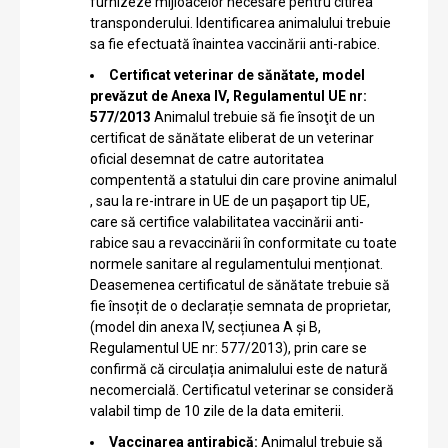
furnizeze mijloacelor necesare pentru citirea
transponderului. Identificarea animalului trebuie
sa fie efectuată înaintea vaccinării anti-rabice.
Certificat veterinar de sănătate, model
prevăzut de Anexa IV, Regulamentul UE nr:
577/2013
Animalul trebuie să fie însoţit de un
certificat de sănătate eliberat de un veterinar
oficial desemnat de catre autoritatea
compententă a statului din care provine animalul
, sau la re-intrare in UE de un paşaport tip UE,
care să certifice valabilitatea vaccinării anti-
rabice sau a revaccinării în conformitate cu toate
normele sanitare al regulamentului menționat.
Deasemenea certificatul de sănătate trebuie să
fie însoțit de o declarație semnata de proprietar,
(model din anexa IV, secțiunea A și B,
Regulamentul UE nr: 577/2013), prin care se
confirmă că circulația animalului este de natură
necomercială. Certificatul veterinar se consideră
valabil timp de 10 zile de la data emiterii.
Vaccinarea antirabică:
Animalul trebuie să