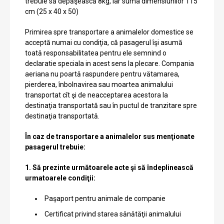
trebuie să depăşească 8kg, iar suma dimensiunilor 115
cm (25 x 40 x 50)
Primirea spre transportare a animalelor domestice se
acceptă numai cu condiţia, că pasagerul îşi asumă
toată responsabilitatea pentru ele semnind o
declaratie speciala in acest sens la plecare. Compania
aeriana nu poartă raspundere pentru vătamarea,
pierderea, înbolnavirea sau moartea animalului
transportat cît şi de neacceptarea acestora la
destinaţia transportată sau în puctul de tranzitare spre
destinaţia transportată.
În caz de transportare a animalelor sus menţionate
pasagerul trebuie:
1. Să prezinte următoarele acte şi să îndeplinească
urmatoarele condiţii:
Paşaport pentru animale de companie
Certificat privind starea sănătăţii animalului