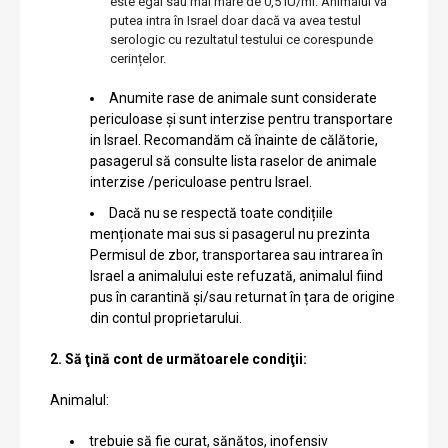
este egal sau mai mare de 0,5 IU/ml. Animalul va
putea intra în Israel doar dacă va avea testul
serologic cu rezultatul testului ce corespunde
cerințelor.
Anumite rase de animale sunt considerate
periculoase și sunt interzise pentru transportare
in Israel. Recomandăm că înainte de călătorie,
pasagerul să consulte lista raselor de animale
interzise /periculoase pentru Israel.
Dacă nu se respectă toate condițiile
menționate mai sus si pasagerul nu prezinta
Permisul de zbor, transportarea sau intrarea în
Israel a animalului este refuzată, animalul fiind
pus în carantină și/sau returnat în țara de origine
din contul proprietarului.
2. Să ţină cont de următoarele condiţii:
Animalul:
trebuie să fie curat, sănătos, inofensiv