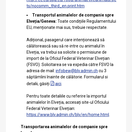
ts/nocomm_third_en.print.htm
Transportul animalelor de companie spre
Elveția/Geneva:
Toate condițiile Regulamentului
EU, menționate mai sus, trebuie respectate.
Adițional, pasagerul care intenționează să
călătorească sau să re-intre cu animalul în
Elveția, va trebui sa solicite o permisiune de
import de la Oficiul Federal Veterinar Elvețian
(FSVO). Solicitarea se va expedia către FSVO la
adresa de mail:
infobew@blv.admin.ch
cu 3
săptămîini înainte de călătorie. Formularul si
detalii, găsiți
aici
.
Pentru toate detaliile cu referire la importul
animalelor în Elveția, accesați site-ul Oficiului
Federal Veterinar Elvețian:
https://www.blv.admin.ch/blv/en/home.html
.
Transportarea animalelor de companie spre