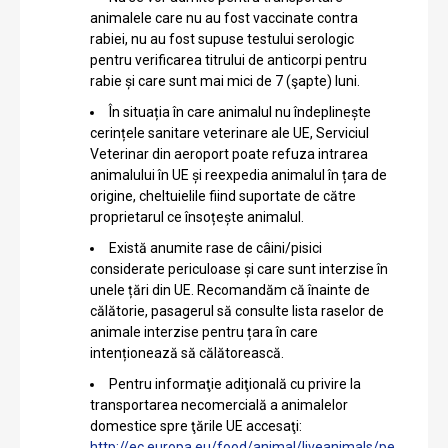
animalele care nu au fost vaccinate contra
rabiei, nu au fost supuse testului serologic
pentru verificarea titrului de anticorpi pentru
rabie și care sunt mai mici de 7 (şapte) luni.
În situația în care animalul nu îndeplinește
cerințele sanitare veterinare ale UE, Serviciul
Veterinar din aeroport poate refuza intrarea
animalului în UE și reexpedia animalul în țara de
origine, cheltuielile fiind suportate de către
proprietarul ce însoțește animalul.
Există anumite rase de câini/pisici
considerate periculoase și care sunt interzise în
unele țări din UE. Recomandăm că înainte de
călătorie, pasagerul să consulte lista raselor de
animale interzise pentru țara în care
intenționează să călătorească.
Pentru informaţie adiţională cu privire la
transportarea necomercială a animalelor
domestice spre ţările UE accesaţi:
http://ec.europa.eu/food/animal/liveanimals/pe