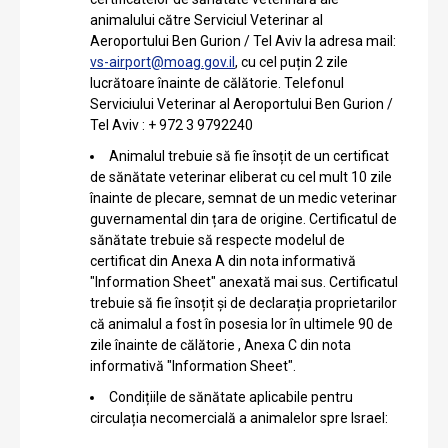
animalului către Serviciul Veterinar al
Aeroportului Ben Gurion / Tel Aviv la adresa mail:
vs-airport@moag.gov.il
, cu cel puțin 2 zile
lucrătoare înainte de călătorie. Telefonul
Serviciului Veterinar al Aeroportului Ben Gurion /
Tel Aviv : + 972 3 9792240
Animalul trebuie să fie însoțit de un certificat
de sănătate veterinar eliberat cu cel mult 10 zile
înainte de plecare, semnat de un medic veterinar
guvernamental din țara de origine. Certificatul de
sănătate trebuie să respecte modelul de
certificat din Anexa A din nota informativă
"Information Sheet" anexată mai sus. Certificatul
trebuie să fie însoțit și de declarația proprietarilor
că animalul a fost în posesia lor în ultimele 90 de
zile înainte de călătorie , Anexa C din nota
informativă "Information Sheet".
Condițiile de sănătate aplicabile pentru
circulația necomercială a animalelor spre Israel: