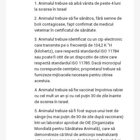
Animalul trebuie să aibă vârsta de peste 4 luni
la sosirea în Israel
Animalul trebuie să fie sănătos, fără semne de
boli contagioase, fapt confirmat de medicul
veterinar în certificatul de sănătate.
Animalul trebuie identificat cu un cip electronic
care transmite pe o frecvență de 134,2 K "H
(kilohertz), care respectă standardul ISO 11784
sau poate fi citit de un dispozitiv de citire care
respectă standardul ISO 11785. Dacă microcipul
nu corespunde cerințelor, proprietarul trebuie să
furnizeze mijloacele necesare pentru citirea
acestuia.
Animalul trebuie să fie vaccinat împotriva rabiei
cu cel mult un an și cu cel puțin 30 de zile înainte
de sosirea în Israel.
Animalul trebuie să fi fost supus unui test de
sânge (nu mai puțin de 30 de zile după vaccinare)
într-un laborator aprobat de OIE (Organizația
Mondială pentru Sănătatea Animală), care să
demonstreze că titrul de anticorpi neutralizanți